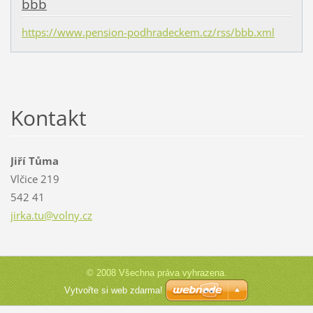
bbb
https://www.pension-podhradeckem.cz/rss/bbb.xml
Kontakt
Jiří Tůma
Vlčice 219
542 41
jirka.tu
@volny.c
z
© 2008 Všechna práva vyhrazena.
Vytvořte si web zdarma!