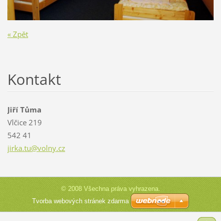
« Zpět
Kontakt
Jiří Tůma
Vlčice 219
542 41
jirka.tu
@volny.c
z
© 2008 Všechna práva vyhrazena.
Tvorba webových stránek zdarma