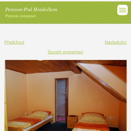
Pension-Pod Hrádečkem
Pension-restaurace
Předchozí
Následující
Spustit prezentaci